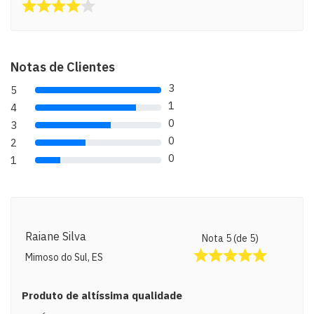
Notas de Clientes
3
5
80% Complete (danger)
1
4
80% Complete (danger)
0
3
80% Complete (danger)
0
2
80% Complete (danger)
0
1
80% Complete (danger)
Raiane Silva
Nota 5 (de 5)
Mimoso do Sul, ES
Produto de altíssima qualidade