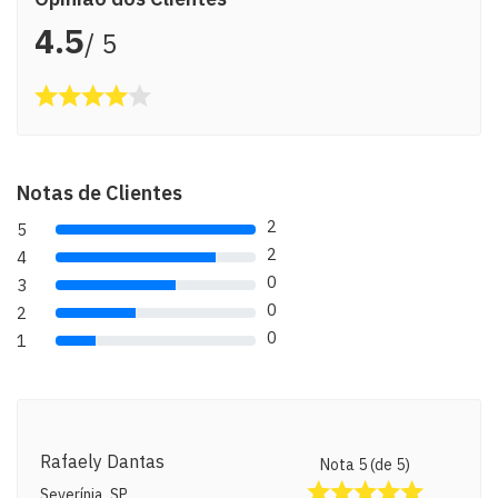
4.5
/ 5
Notas de Clientes
2
5
80% Complete (danger)
2
4
80% Complete (danger)
0
3
80% Complete (danger)
0
2
80% Complete (danger)
0
1
80% Complete (danger)
Rafaely Dantas
Nota 5 (de 5)
Severínia, SP