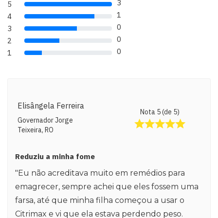
3
5
80% Complete (danger)
1
4
80% Complete (danger)
0
3
80% Complete (danger)
0
2
80% Complete (danger)
0
1
80% Complete (danger)
Elisângela Ferreira
Nota 5 (de 5)
Governador Jorge
Teixeira, RO
Reduziu a minha fome
"Eu não acreditava muito em remédios para
emagrecer, sempre achei que eles fossem uma
farsa, até que minha filha começou a usar o
Citrimax e vi que ela estava perdendo peso.