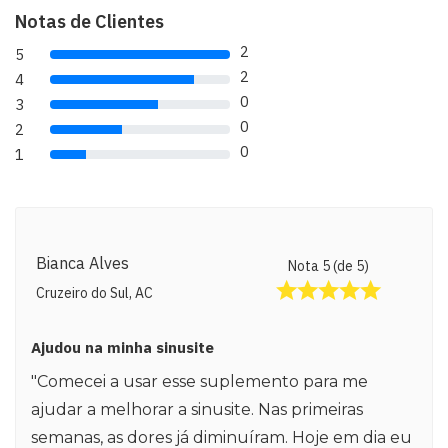
Notas de Clientes
2
5
80% Complete (danger)
2
4
80% Complete (danger)
0
3
80% Complete (danger)
0
2
80% Complete (danger)
0
1
80% Complete (danger)
Bianca Alves
Nota 5 (de 5)
Cruzeiro do Sul, AC
Ajudou na minha sinusite
"Comecei a usar esse suplemento para me
ajudar a melhorar a sinusite. Nas primeiras
semanas, as dores já diminuíram. Hoje em dia eu